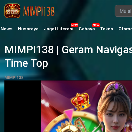
News
Nusaraya
Jagat Literasi
Cahaya
Tekno
Otomo
MIMPI138 | Geram Navigasi
Time Top
MIMPI138